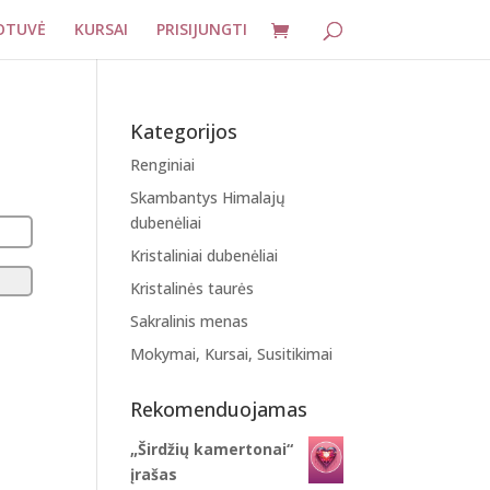
OTUVĖ
KURSAI
PRISIJUNGTI
Kategorijos
Renginiai
Skambantys Himalajų
dubenėliai
Kristaliniai dubenėliai
Kristalinės taurės
Sakralinis menas
Mokymai, Kursai, Susitikimai
Rekomenduojamas
„Širdžių kamertonai“
įrašas