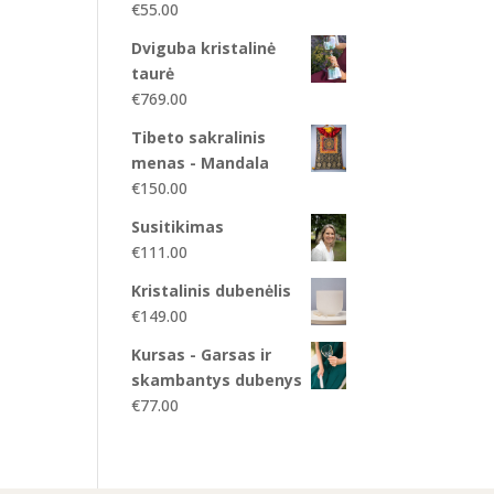
€
55.00
Dviguba kristalinė
taurė
€
769.00
Tibeto sakralinis
menas - Mandala
€
150.00
Susitikimas
€
111.00
Kristalinis dubenėlis
€
149.00
Kursas - Garsas ir
skambantys dubenys
€
77.00