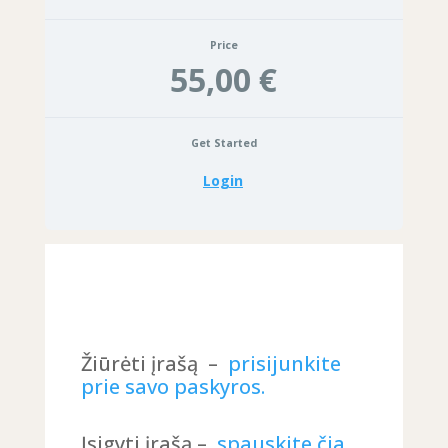
Price
55,00 €
Get Started
Login
Žiūrėti įrašą –
prisijunkite
prie savo paskyros.
Įsigyti įrašą –
spauskite čia.